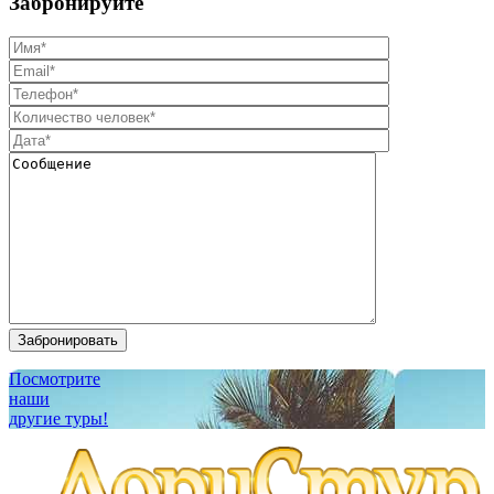
Забронируйте
Забронировать
Посмотрите
наши
другие туры!